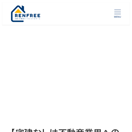
メ
イ
MENU
ン
コ
ン
テ
ン
ツ
へ
移
動