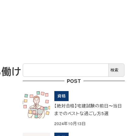
検
も働け
検索
索
POST
資格
【絶対合格】宅建試験の前日〜当日
までのベストな過ごし方5選
2024年10月13日