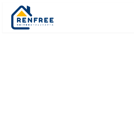
メ
イ
ン
コ
ン
テ
ン
ツ
へ
移
動