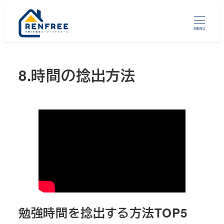
メ
イ
MENU
ン
コ
ン
8.時間の捻出方法
テ
ン
ツ
へ
移
動
勉強時間を捻出する方法TOP5