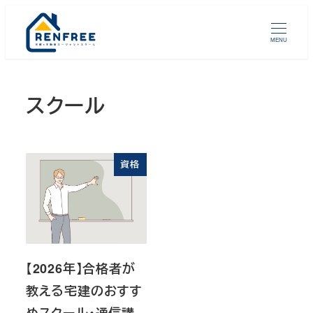
メ
イ
MENU
ン
コ
ン
スクール
テ
ン
ツ
資格
へ
移
動
【2026年】合格者が
教える宅建のおすす
めスクール・通信講