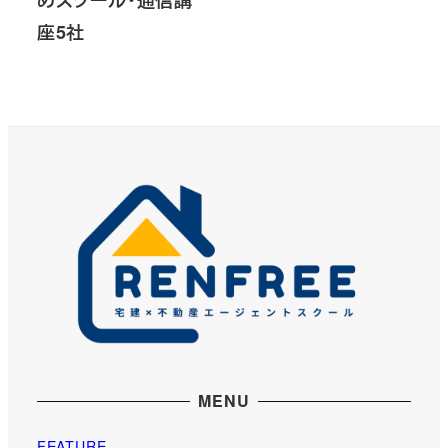
座5社
MENU
FEATURE